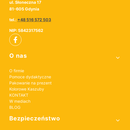
ul. Słoneczna 17
81-605 Gdynia
tel.:
+48 516 572 503
NIP: 5842317562
Linki w stopce
O nas
O firmie
Pomoce dydaktyczne
Pakowanie na prezent
Kolorowe Kaszuby
KONTAKT
W mediach
BLOG
Bezpieczeństwo