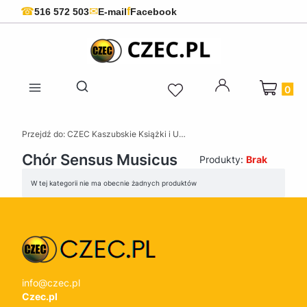
f
☎
✉
516 572 503
E-mail
Facebook
Produkty 
Otwórz wyszukiwarkę
Przejdź do:
CZEC Kaszubskie Książki i Upominki - Pamiątki z Kaszub
Chór Sensus Musicus
Produkty:
Brak
Lista produktów
W tej kategorii nie ma obecnie żadnych produktów
info@czec.pl
Czec.pl