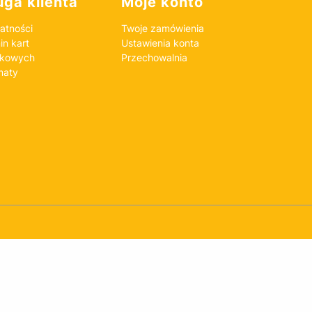
ga klienta
Moje konto
atności
Twoje zamówienia
n kart
Ustawienia konta
nkowych
Przechowalnia
maty