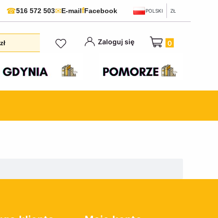
f
☎
✉
516 572 503
E-mail
Facebook
POLSKI
ZŁ
Produkty w koszyku:
Zaloguj się
zł