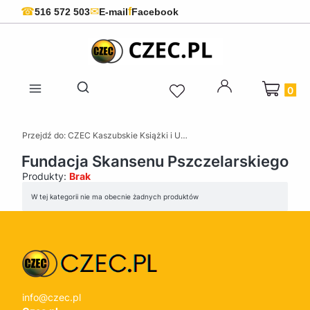
f
☎
✉
516 572 503
E-mail
Facebook
Produkty 
Otwórz wyszukiwarkę
Przejdź do:
CZEC Kaszubskie Książki i Upominki - Pamiątki z Kaszub
Fundacja Skansenu Pszczelarskiego
Produkty:
Brak
Lista produktów
W tej kategorii nie ma obecnie żadnych produktów
info@czec.pl