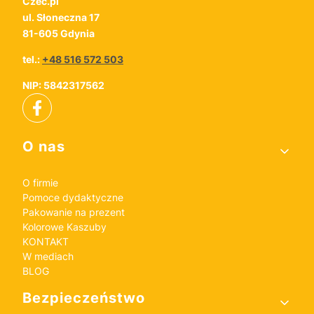
Czec.pl
ul. Słoneczna 17
81-605 Gdynia
tel.:
+48 516 572 503
NIP: 5842317562
Linki w stopce
O nas
O firmie
Pomoce dydaktyczne
Pakowanie na prezent
Kolorowe Kaszuby
KONTAKT
W mediach
BLOG
Bezpieczeństwo