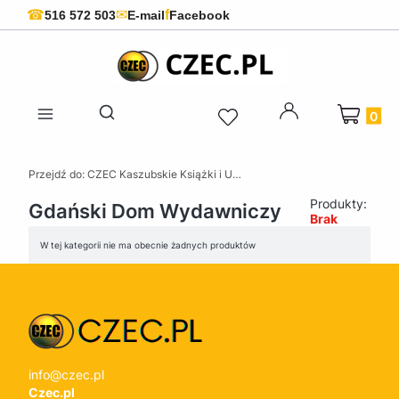
f
☎
✉
516 572 503
E-mail
Facebook
Produkty 
Otwórz wyszukiwarkę
Przejdź do:
CZEC Kaszubskie Książki i Upominki - Pamiątki z Kaszub
Produkty:
Gdański Dom Wydawniczy
Brak
Lista produktów
W tej kategorii nie ma obecnie żadnych produktów
info@czec.pl
Czec.pl