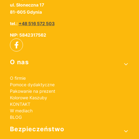
ul. Słoneczna 17
81-605 Gdynia
tel.:
+48 516 572 503
NIP: 5842317562
Linki w stopce
O nas
O firmie
Pomoce dydaktyczne
Pakowanie na prezent
Kolorowe Kaszuby
KONTAKT
W mediach
BLOG
Bezpieczeństwo