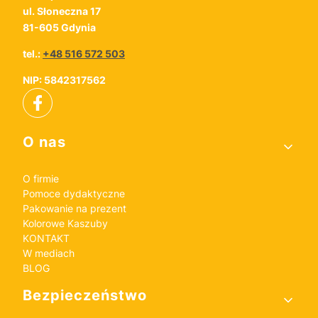
ul. Słoneczna 17
81-605 Gdynia
tel.:
+48 516 572 503
NIP: 5842317562
Linki w stopce
O nas
O firmie
Pomoce dydaktyczne
Pakowanie na prezent
Kolorowe Kaszuby
KONTAKT
W mediach
BLOG
Bezpieczeństwo