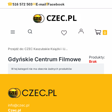
f
☎
✉
516 572 503
E-mail
Facebook
Produkty 
Otwórz wyszukiwarkę
Przejdź do:
CZEC Kaszubskie Książki i Upominki - Pamiątki z Kaszub
Produkty:
Gdyńskie Centrum Filmowe
Brak
Lista produktów
W tej kategorii nie ma obecnie żadnych produktów
info@czec.pl
Czec.pl