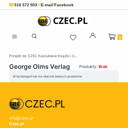
f
☎
✉
516 572 503
E-mail
Facebook
Produkty 
Otwórz wyszukiwarkę
Przejdź do:
CZEC Kaszubskie Książki i Upominki - Pamiątki z Kaszub
George Olms Verlag
Produkty:
Brak
Lista produktów
W tej kategorii nie ma obecnie żadnych produktów
info@czec.pl
Czec.pl