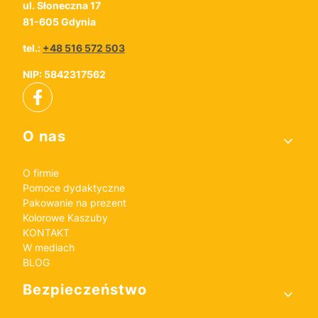
ul. Słoneczna 17
81-605 Gdynia
tel.:
+48 516 572 503
NIP: 5842317562
Linki w stopce
O nas
O firmie
Pomoce dydaktyczne
Pakowanie na prezent
Kolorowe Kaszuby
KONTAKT
W mediach
BLOG
Bezpieczeństwo