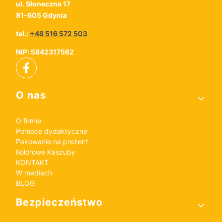
ul. Słoneczna 17
81-605 Gdynia
tel.:
+48 516 572 503
NIP: 5842317562
Linki w stopce
O nas
O firmie
Pomoce dydaktyczne
Pakowanie na prezent
Kolorowe Kaszuby
KONTAKT
W mediach
BLOG
Bezpieczeństwo