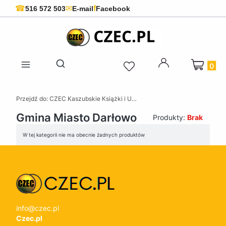
f
☎
✉
516 572 503
E-mail
Facebook
Produkty 
Otwórz wyszukiwarkę
Przejdź do:
CZEC Kaszubskie Książki i Upominki - Pamiątki z Kaszub
Gmina Miasto Darłowo
Produkty:
Brak
Lista produktów
W tej kategorii nie ma obecnie żadnych produktów
info@czec.pl
Czec.pl