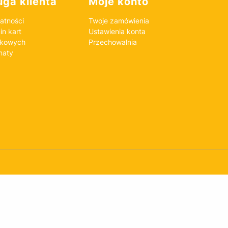
ga klienta
Moje konto
atności
Twoje zamówienia
n kart
Ustawienia konta
nkowych
Przechowalnia
maty