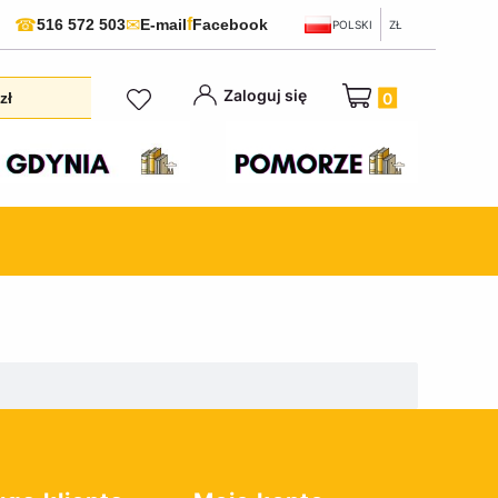
f
☎
✉
516 572 503
E-mail
Facebook
POLSKI
ZŁ
Produkty w koszyku:
Zaloguj się
zł