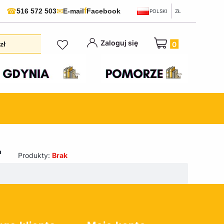
f
☎
✉
516 572 503
E-mail
Facebook
POLSKI
ZŁ
Produkty w koszyku:
Zaloguj się
zł
"
Produkty:
Brak