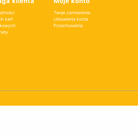
ga klienta
Moje konto
atności
Twoje zamówienia
n kart
Ustawienia konta
nkowych
Przechowalnia
maty