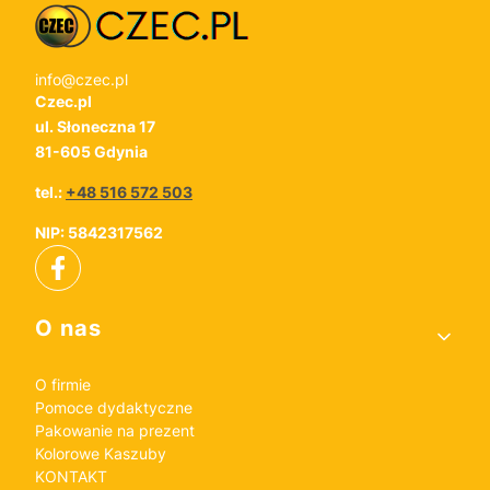
info@czec.pl
Czec.pl
ul. Słoneczna 17
81-605 Gdynia
tel.:
+48 516 572 503
NIP: 5842317562
Linki w stopce
O nas
O firmie
Pomoce dydaktyczne
Pakowanie na prezent
Kolorowe Kaszuby
KONTAKT