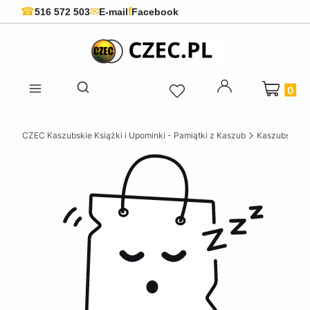
f
☎
✉
516 572 503
E-mail
Facebook
Produkty 
Otwórz wyszukiwarkę
CZEC Kaszubskie Książki i Upominki - Pamiątki z Kaszub
Kaszubskie k