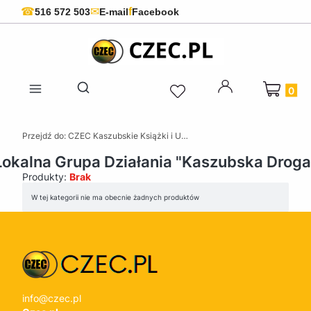
f
☎
✉
516 572 503
E-mail
Facebook
Produkty 
Otwórz wyszukiwarkę
Przejdź do:
CZEC Kaszubskie Książki i Upominki - Pamiątki z Kaszub
Lokalna Grupa Działania "Kaszubska Droga
Produkty:
Brak
Lista produktów
W tej kategorii nie ma obecnie żadnych produktów
info@czec.pl