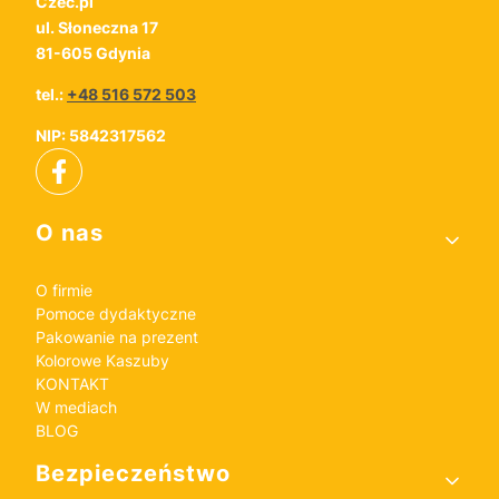
Czec.pl
ul. Słoneczna 17
81-605 Gdynia
tel.:
+48 516 572 503
NIP: 5842317562
Linki w stopce
O nas
O firmie
Pomoce dydaktyczne
Pakowanie na prezent
Kolorowe Kaszuby
KONTAKT
W mediach
BLOG
Bezpieczeństwo