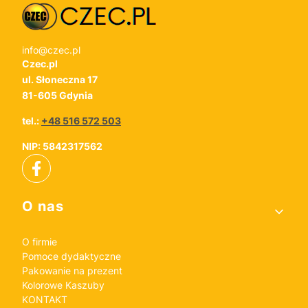
info@czec.pl
Czec.pl
ul. Słoneczna 17
81-605 Gdynia
tel.:
+48 516 572 503
NIP: 5842317562
Linki w stopce
O nas
O firmie
Pomoce dydaktyczne
Pakowanie na prezent
Kolorowe Kaszuby
KONTAKT