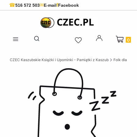
f
☎
✉
516 572 503
E-mail
Facebook
Produkty 
Otwórz wyszukiwarkę
CZEC Kaszubskie Książki i Upominki - Pamiątki z Kaszub
Folk dla dziec