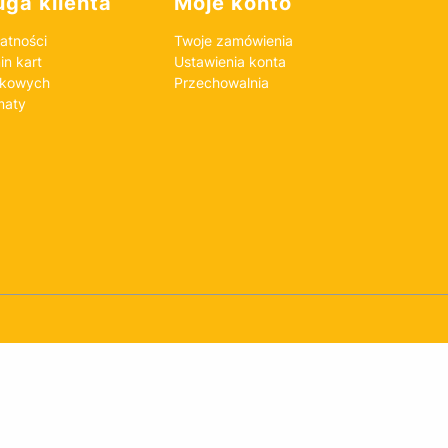
ga klienta
Moje konto
atności
Twoje zamówienia
n kart
Ustawienia konta
nkowych
Przechowalnia
maty