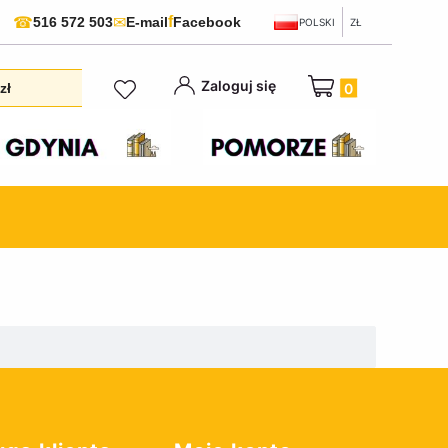
f
☎
✉
516 572 503
E-mail
Facebook
POLSKI
ZŁ
Produkty w koszyku:
Zaloguj się
zł