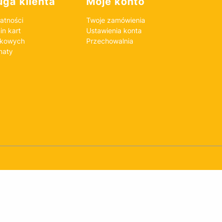
ga klienta
Moje konto
atności
Twoje zamówienia
n kart
Ustawienia konta
nkowych
Przechowalnia
maty