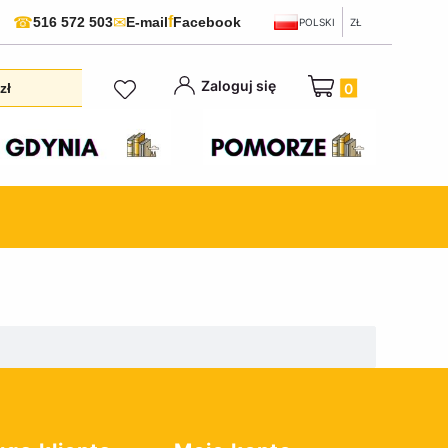
f
☎
✉
516 572 503
E-mail
Facebook
POLSKI
ZŁ
Produkty w koszyku:
Zaloguj się
zł