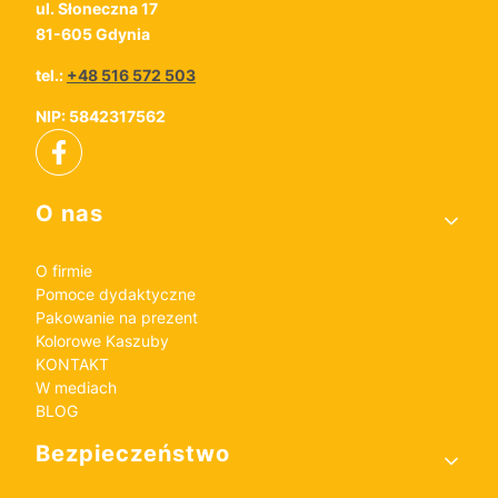
ul. Słoneczna 17
81-605 Gdynia
tel.:
+48 516 572 503
NIP: 5842317562
Linki w stopce
O nas
O firmie
Pomoce dydaktyczne
Pakowanie na prezent
Kolorowe Kaszuby
KONTAKT
W mediach
BLOG
Bezpieczeństwo