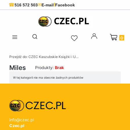
f
☎
✉
516 572 503
E-mail
Facebook
Produkty 
Otwórz wyszukiwarkę
Przejdź do:
CZEC Kaszubskie Książki i Upominki - Pamiątki z Kaszub
Miles
Produkty:
Brak
Lista produktów
W tej kategorii nie ma obecnie żadnych produktów
info@czec.pl
Czec.pl