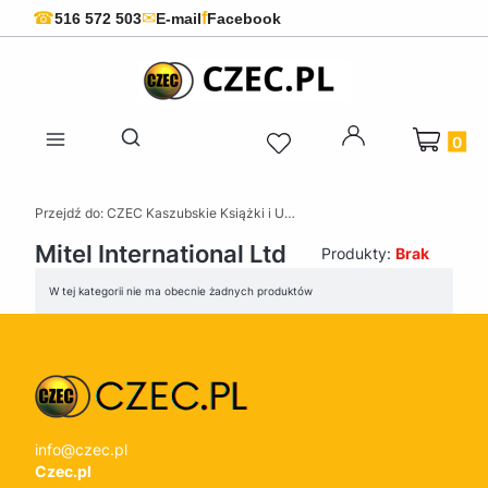
f
☎
✉
516 572 503
E-mail
Facebook
Produkty 
Otwórz wyszukiwarkę
Przejdź do:
CZEC Kaszubskie Książki i Upominki - Pamiątki z Kaszub
Mitel International Ltd
Produkty:
Brak
Lista produktów
W tej kategorii nie ma obecnie żadnych produktów
info@czec.pl
Czec.pl