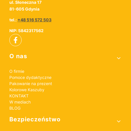
ul. Słoneczna 17
81-605 Gdynia
tel.:
+48 516 572 503
NIP: 5842317562
Linki w stopce
O nas
O firmie
Pomoce dydaktyczne
Pakowanie na prezent
Kolorowe Kaszuby
KONTAKT
W mediach
BLOG
Bezpieczeństwo