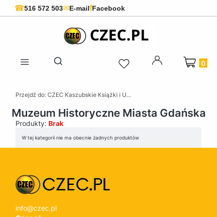
f
☎
✉
516 572 503
E-mail
Facebook
Produkty 
Otwórz wyszukiwarkę
Przejdź do:
CZEC Kaszubskie Książki i Upominki - Pamiątki z Kaszub
Muzeum Historyczne Miasta Gdańska
Produkty:
Brak
Lista produktów
W tej kategorii nie ma obecnie żadnych produktów
info@czec.pl