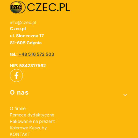
info@czec.pl
Czec.pl
ul. Słoneczna 17
81-605 Gdynia
tel.:
+48 516 572 503
NIP: 5842317562
Linki w stopce
O nas
O firmie
Pomoce dydaktyczne
Pakowanie na prezent
Kolorowe Kaszuby
KONTAKT