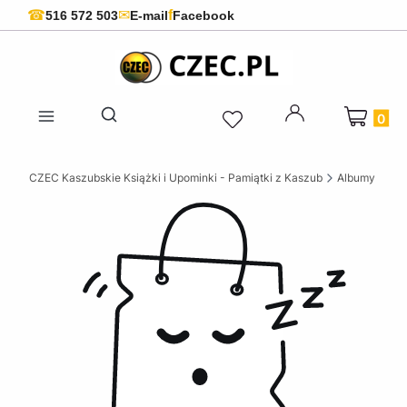
f
☎
✉
516 572 503
E-mail
Facebook
Produkty 
Otwórz wyszukiwarkę
CZEC Kaszubskie Książki i Upominki - Pamiątki z Kaszub
Albumy