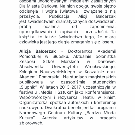
osobami uhonorowanymi medalami Zasłużonych
Dla Miasta Darłowa. Na nich obojgu swoje piętno
odcisnęła II wojna światowa i związane z nią
przeżycia. Publikacja Alicji Balcerzak
jest świadectwem dramatycznych doświadczeń,
próbą ocalenia od zapomnienia,
uporządkowania i zapisania przeszłości. Ta
książka, to także świadectwo tego, że miarą
człowieka jest jego ciągłe zmaganie się z losem.
Alicja Balcerzak
- Doktorantka Akademii
Pomorskiej w Słupsku. Aktualnie polonistka
Zespołu Szkół Morskich w Darłowie.
Absolwentka Uniwersytetu Wrocławskiego,
Kolegium Nauczycielskiego w Koszalinie oraz
Akademii Pomorskiej. Na studiach magisterskich
publikowała w czasopiśmie studenckim
„Słupnik”. W latach 2013-2017 uczestniczyła w
festiwalu „Media i Sztuka” jako konferansjerka.
Współtwórczyni i reżyserka „Teatru w kinie”.
Organizatorka spotkań autorskich i konferencji
naukowych. Dwukrotna beneficjentka programu
Narodowego Centrum Kultury „Bardzo Młoda
Kultura”. Autorka artykułów w pracach
zbiorowych.