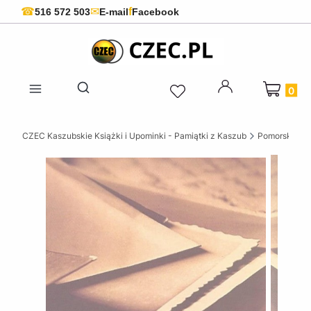
f
☎
✉
516 572 503
E-mail
Facebook
Produkty 
Otwórz wyszukiwarkę
CZEC Kaszubskie Książki i Upominki - Pamiątki z Kaszub
Pomorskie ks