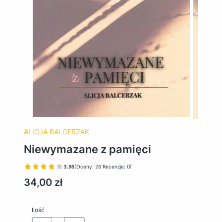
ALICJA BALCERZAK
Niewymazane z pamięci
3.96
(Oceny: 28 Recenzje: 0)
Cena
34,00 zł
Ilość