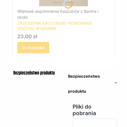
Wòjnowé wspòmnienia Kaszubów z Banina i
okolic
ZRZESZENIE KASZUBSKO-POMORSKIE
ODDZIAŁ W BANINIE
Cena
23,00 zł
Do koszyka
Bezpieczeństwo
produktu
Pliki do
pobrania