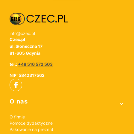
info@czec.pl
Czec.pl
ul. Słoneczna 17
81-605 Gdynia
tel.:
+48 516 572 503
NIP: 5842317562
Linki w stopce
O nas
O firmie
Pomoce dydaktyczne
Pakowanie na prezent