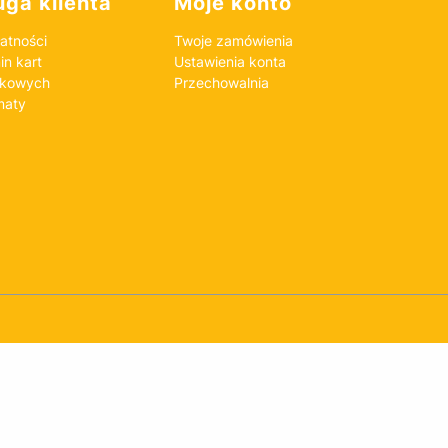
ga klienta
Moje konto
atności
Twoje zamówienia
n kart
Ustawienia konta
nkowych
Przechowalnia
maty