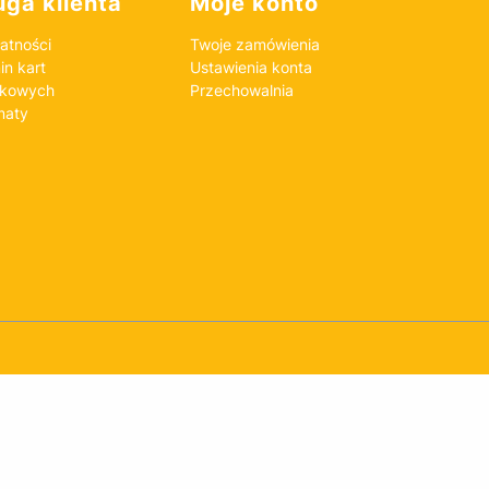
ga klienta
Moje konto
atności
Twoje zamówienia
n kart
Ustawienia konta
nkowych
Przechowalnia
maty