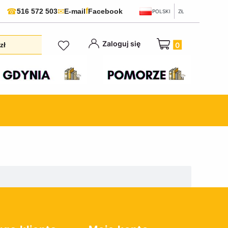
f
☎
✉
516 572 503
E-mail
Facebook
POLSKI
ZŁ
Produkty w koszyku:
Zaloguj się
zł