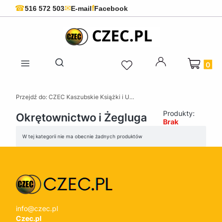
f
☎
✉
516 572 503
E-mail
Facebook
Produkty 
Otwórz wyszukiwarkę
Przejdź do:
CZEC Kaszubskie Książki i Upominki - Pamiątki z Kaszub
Produkty:
Okrętownictwo i Żegluga
Brak
Lista produktów
W tej kategorii nie ma obecnie żadnych produktów
info@czec.pl
Czec.pl