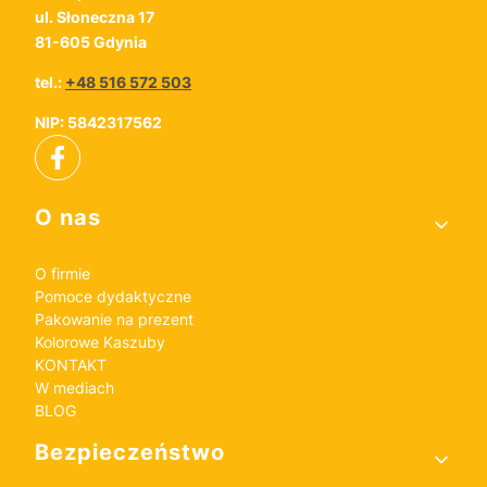
ul. Słoneczna 17
81-605 Gdynia
tel.:
+48 516 572 503
NIP: 5842317562
Linki w stopce
O nas
O firmie
Pomoce dydaktyczne
Pakowanie na prezent
Kolorowe Kaszuby
KONTAKT
W mediach
BLOG
Bezpieczeństwo