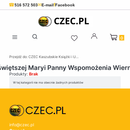
f
☎
✉
516 572 503
E-mail
Facebook
Produkty 
Otwórz wyszukiwarkę
Przejdź do:
CZEC Kaszubskie Książki i Upominki - Pamiątki z Kaszub
jświętszej Maryi Panny Wspomożenia Wier
Produkty:
Brak
Lista produktów
W tej kategorii nie ma obecnie żadnych produktów
info@czec.pl