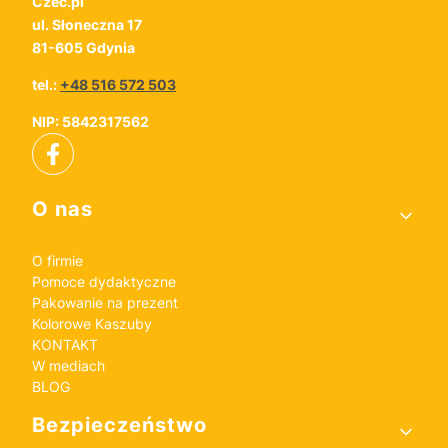
Czec.pl
ul. Słoneczna 17
81-605 Gdynia
tel.:
+48 516 572 503
NIP: 5842317562
Linki w stopce
O nas
O firmie
Pomoce dydaktyczne
Pakowanie na prezent
Kolorowe Kaszuby
KONTAKT
W mediach
BLOG
Bezpieczeństwo