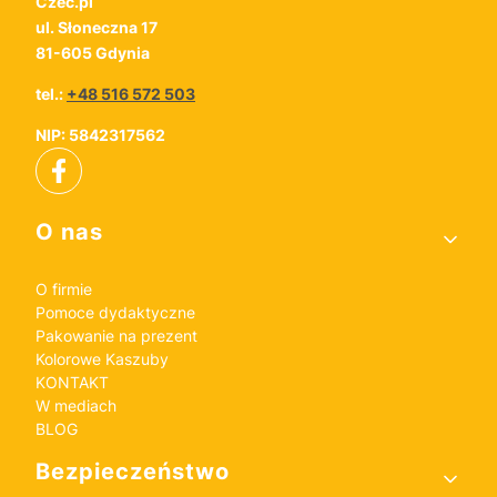
Czec.pl
ul. Słoneczna 17
81-605 Gdynia
tel.:
+48 516 572 503
NIP: 5842317562
Linki w stopce
O nas
O firmie
Pomoce dydaktyczne
Pakowanie na prezent
Kolorowe Kaszuby
KONTAKT
W mediach
BLOG
Bezpieczeństwo