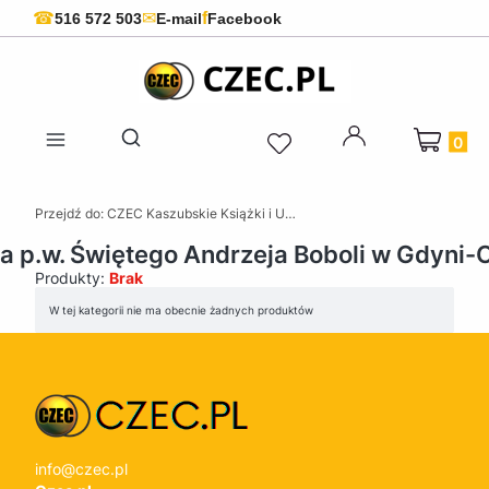
f
☎
✉
516 572 503
E-mail
Facebook
Produkty 
Otwórz wyszukiwarkę
Przejdź do:
CZEC Kaszubskie Książki i Upominki - Pamiątki z Kaszub
ia p.w. Świętego Andrzeja Boboli w Gdyni-
Produkty:
Brak
Lista produktów
W tej kategorii nie ma obecnie żadnych produktów
info@czec.pl