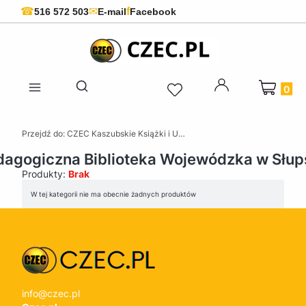
f
☎
✉
516 572 503
E-mail
Facebook
Produkty 
Otwórz wyszukiwarkę
Przejdź do:
CZEC Kaszubskie Książki i Upominki - Pamiątki z Kaszub
dagogiczna Biblioteka Wojewódzka w Słup
Produkty:
Brak
Lista produktów
W tej kategorii nie ma obecnie żadnych produktów
info@czec.pl