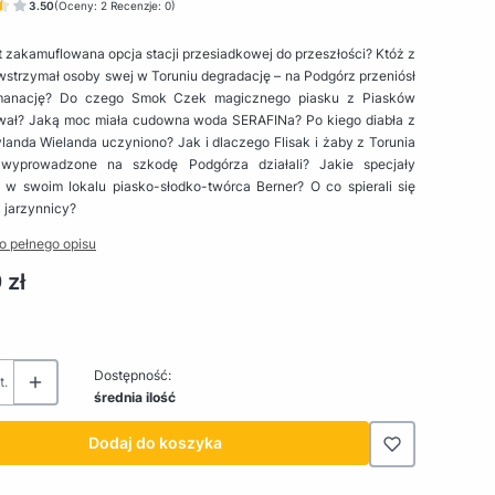
3.50
(Oceny: 2 Recenzje: 0)
t zakamuflowana opcja stacji przesiadkowej do przeszłości? Któż z
wstrzymał osoby swej w Toruniu degradację – na Podgórz przeniósł
manację? Do czego Smok Czek magicznego piasku z Piasków
wał? Jaką moc miała cudowna woda SERAFINa? Po kiego diabła z
anda Wielanda uczyniono? Jak i dlaczego Flisak i żaby z Torunia
wyprowadzone na szkodę Podgórza działali? Jakie specjały
 w swoim lokalu piasko-słodko-twórca Berner? O co spierali się
i jarzynnicy?
o pełnego opisu
 zł
Dostępność:
t.
średnia ilość
Dodaj do koszyka