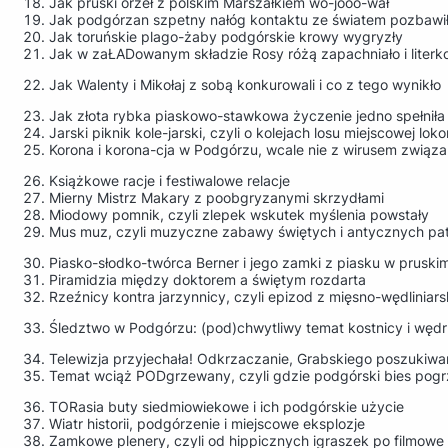
Jak pruski orzeł z polskim Marszałkiem wo-jooo-wał
Jak podgórzan szpetny nałóg kontaktu ze światem pozbawi
Jak toruńskie plago-żaby podgórskie krowy wygryzły
Jak w zaŁADowanym składzie Rosy różą zapachniało i literk
Jak Walenty i Mikołaj z sobą konkurowali i co z tego wynikło
Jak złota rybka piaskowo-stawkowa życzenie jedno spełniła
Jarski piknik kole-jarski, czyli o kolejach losu miejscowej l
Korona i korona-cja w Podgórzu, wcale nie z wirusem związ
Książkowe racje i festiwalowe relacje
Mierny Mistrz Makary z poobgryzanymi skrzydłami
Miodowy pomnik, czyli zlepek wskutek myślenia powstały
Mus muz, czyli muzyczne zabawy świętych i antycznych patr
Piasko-słodko-twórca Berner i jego zamki z piasku w prusk
Piramidzia między doktorem a świętym rozdarta
Rzeźnicy kontra jarzynnicy, czyli epizod z mięsno-wędliniar
Śledztwo w Podgórzu: (pod)chwytliwy temat kostnicy i wędr
Telewizja przyjechała! Odkrzaczanie, Grabskiego poszukiw
Temat wciąż PODgrzewany, czyli gdzie podgórski bies pog
TORasia buty siedmiowiekowe i ich podgórskie użycie
Wiatr historii, podgórzenie i miejscowe eksplozje
Zamkowe plenery, czyli od hippicznych igraszek po filmowe h