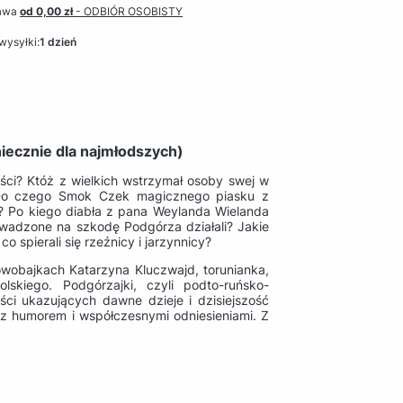
awa
od 0,00 zł
- ODBIÓR OSOBISTY
wysyłki:
1 dzień
niecznie dla najmłodszych)
ści? Któż z wielkich wstrzymał osoby swej w
 Do czego Smok Czek magicznego piasku z
 Po kiego diabła z pana Weylanda Wielanda
owadzone na szkodę Podgórza działali? Jakie
 spierali się rzeźnicy i jarzynnicy?
owobajkach Katarzyna Kluczwajd, torunianka,
olskiego. Podgórzajki, czyli podto-ruńsko-
ści ukazujących dawne dzieje i dzisiejszość
z humorem i współczesnymi odniesieniami. Z