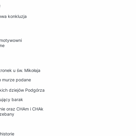
ł
owa konkluzja
okomotywowni
ane
onek u św. Mikołaja
im murze podane
skich dziejów Podgórza
ujący barak
anie oraz CHAm i CHAk
rzebany
istorie