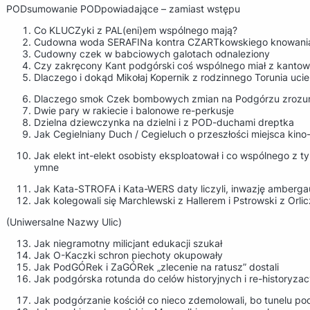
PODsumowanie PODpowiadające – zamiast wstępu
Co KLUCZyki z PAL(eni)em wspólnego mają?
Cudowna woda SERAFINa kontra CZARTkowskiego knowani
Cudowny czek w babciowych galotach odnaleziony
Czy zakręcony Kant podgórski coś wspólnego miał z kanto
Dlaczego i dokąd Mikołaj Kopernik z rodzinnego Torunia ucie
Dlaczego smok Czek bombowych zmian na Podgórzu zrozumi
Dwie pary w rakiecie i balonowe re-perkusje
Dzielna dziewczynka na dzielni i z POD-duchami dreptka
Jak Cegielniany Duch / Cegieluch o przeszłości miejsca ki
Jak elekt int-elekt osobisty eksploatował i co wspólnego z ty
ymne
Jak Kata-STROFA i Kata-WERS daty liczyli, inwazję amberga
Jak kolegowali się Marchlewski z Hallerem i Pstrowski z Or
(Uniwersalne Nazwy Ulic)
Jak niegramotny milicjant edukacji szukał
Jak O-Kaczki schron piechoty okupowały
Jak PodGÓRek i ZaGÓRek „zlecenie na ratusz” dostali
Jak podgórska rotunda do celów historyjnych i re-historyza
Jak podgórzanie kościół co nieco zdemolowali, bo tunelu pod