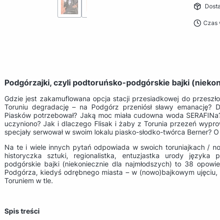
Dost
Czas 
Podgórzajki, czyli podtoruńsko-podgórskie bajki (nieko
Gdzie jest zakamuflowana opcja stacji przesiadkowej do przeszło
Toruniu degradację – na Podgórz przeniósł sławy emanację?
Piasków potrzebował? Jaką moc miała cudowna woda SERAFINa?
uczyniono? Jak i dlaczego Flisak i żaby z Torunia przezeń wypr
specjały serwował w swoim lokalu piasko-słodko-twórca Berner? O co
Na te i wiele innych pytań odpowiada w swoich toruniajkach / n
historyczka sztuki, regionalistka, entuzjastka urody języka p
podgórskie bajki (niekoniecznie dla najmłodszych) to 38 opowie
Podgórza, kiedyś odrębnego miasta – w (nowo)bajkowym ujęciu, 
Toruniem w tle.
Spis treści