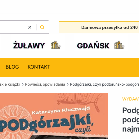
Darmowa przesyłka od 240 
Wyczyść
Szukaj
BLOG
KONTAKT
kie książki
Powieści, opowiadania
Podgórzajki, czyli podtoruńsko-podgórs
WYDAW
Podg
podg
najm