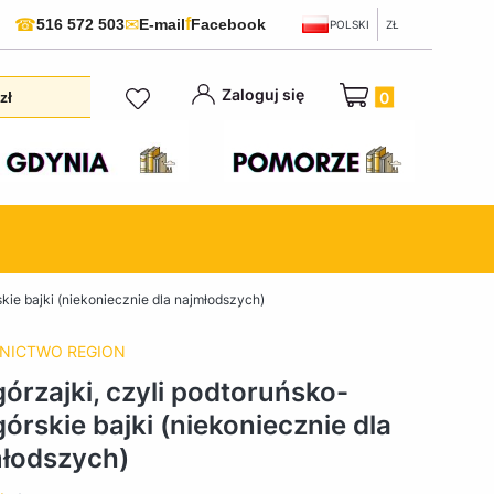
f
☎
✉
516 572 503
E-mail
Facebook
POLSKI
ZŁ
Produkty w koszyku:
Zaloguj się
zł
kie bajki (niekoniecznie dla najmłodszych)
NICTWO REGION
órzajki, czyli podtoruńsko-
órskie bajki (niekoniecznie dla
łodszych)