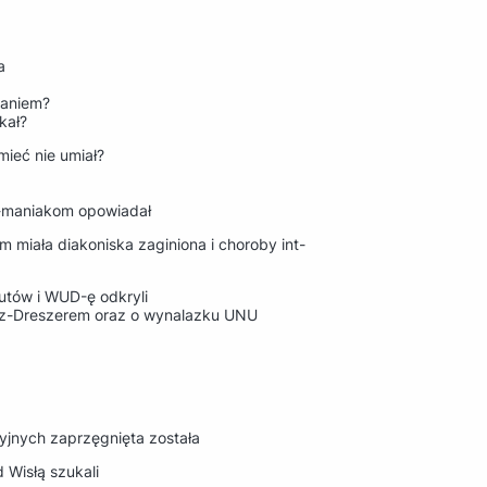
a
waniem?
kał?
eć nie umiał?
no-maniakom opowiadał
m miała diakoniska zaginiona i choroby int-
utów i WUD-ę odkryli
licz-Dreszerem oraz o wynalazku UNU
cyjnych zaprzęgnięta została
 Wisłą szukali