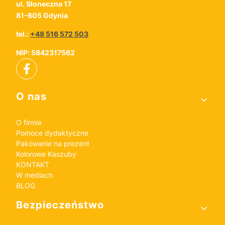
ul. Słoneczna 17
81-605 Gdynia
tel.:
+48 516 572 503
NIP: 5842317562
Linki w stopce
O nas
O firmie
Pomoce dydaktyczne
Pakowanie na prezent
Kolorowe Kaszuby
KONTAKT
W mediach
BLOG
Bezpieczeństwo