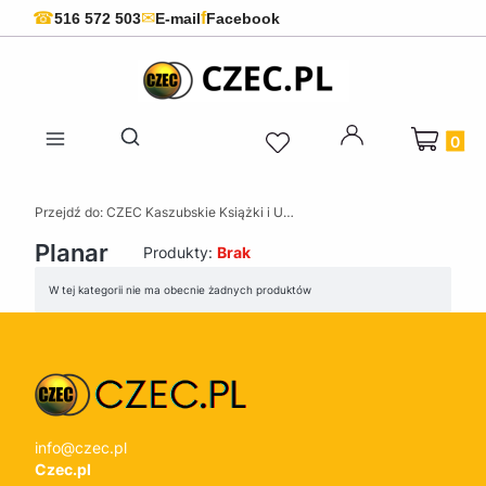
f
☎
✉
516 572 503
E-mail
Facebook
Produkty 
Otwórz wyszukiwarkę
Przejdź do:
CZEC Kaszubskie Książki i Upominki - Pamiątki z Kaszub
Planar
Produkty:
Brak
Lista produktów
W tej kategorii nie ma obecnie żadnych produktów
info@czec.pl
Czec.pl