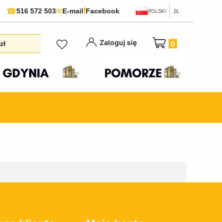
f
☎
✉
516 572 503
E-mail
Facebook
POLSKI
ZŁ
Produkty w koszyku:
Zaloguj się
zł