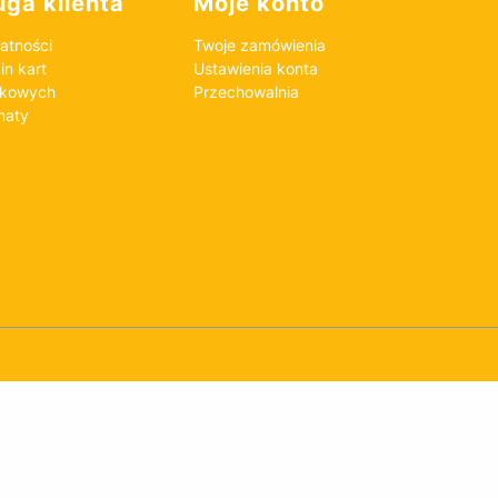
ga klienta
Moje konto
atności
Twoje zamówienia
n kart
Ustawienia konta
nkowych
Przechowalnia
maty