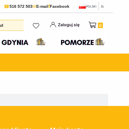
f
☎
✉
516 572 503
E-mail
Facebook
POLSKI
ZŁ
Produkty w koszyku:
Zaloguj się
zł