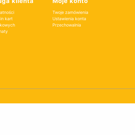
ga klienta
Moje konto
atności
Twoje zamówienia
n kart
Ustawienia konta
nkowych
Przechowalnia
maty