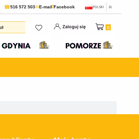
f
☎
✉
516 572 503
E-mail
Facebook
POLSKI
ZŁ
Produkty w koszyku:
Zaloguj się
zł