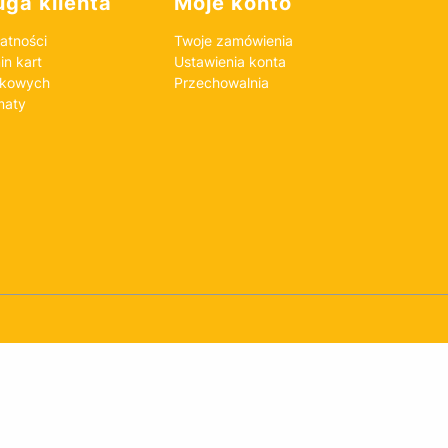
ga klienta
Moje konto
atności
Twoje zamówienia
n kart
Ustawienia konta
nkowych
Przechowalnia
maty