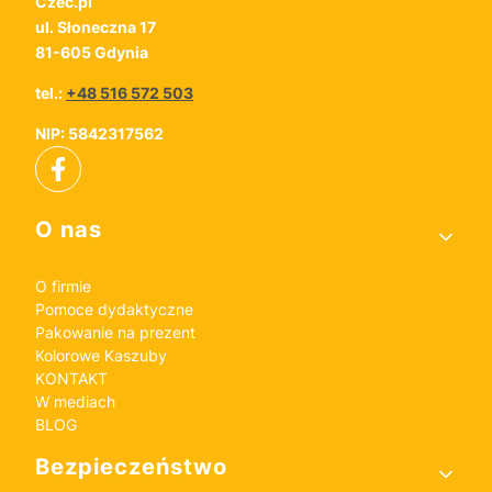
Czec.pl
ul. Słoneczna 17
81-605 Gdynia
tel.:
+48 516 572 503
NIP: 5842317562
Linki w stopce
O nas
O firmie
Pomoce dydaktyczne
Pakowanie na prezent
Kolorowe Kaszuby
KONTAKT
W mediach
BLOG
Bezpieczeństwo