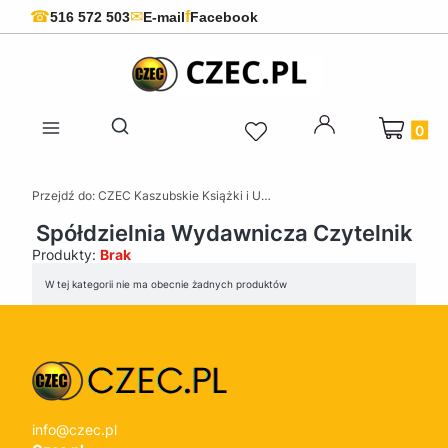
f
☎
✉
516 572 503
E-mail
Facebook
Produkty 
Otwórz wyszukiwarkę
Przejdź do:
CZEC Kaszubskie Książki i Upominki - Pamiątki z Kaszub
Spółdzielnia Wydawnicza Czytelnik
Produkty:
Brak
Lista produktów
W tej kategorii nie ma obecnie żadnych produktów
info@czec.pl