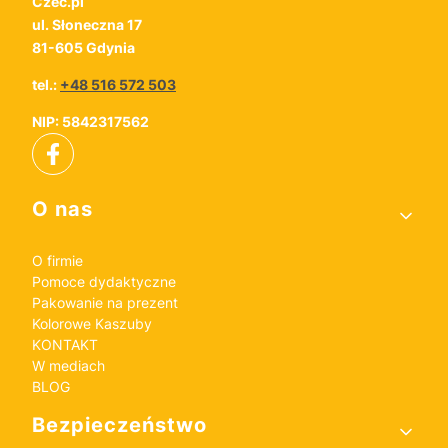
Czec.pl
ul. Słoneczna 17
81-605 Gdynia
tel.:
+48 516 572 503
NIP: 5842317562
Linki w stopce
O nas
O firmie
Pomoce dydaktyczne
Pakowanie na prezent
Kolorowe Kaszuby
KONTAKT
W mediach
BLOG
Bezpieczeństwo