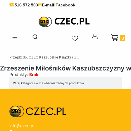
f
☎
✉
516 572 503
E-mail
Facebook
Produkty 
Otwórz wyszukiwarkę
Przejdź do:
CZEC Kaszubskie Książki i Upominki - Pamiątki z Kaszub
 Zrzeszenie Miłośników Kaszubszczyzny w
Produkty:
Brak
Lista produktów
W tej kategorii nie ma obecnie żadnych produktów
info@czec.pl