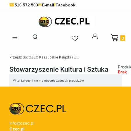
f
☎
✉
516 572 503
E-mail
Facebook
Produkty 
Otwórz wyszukiwarkę
Przejdź do:
CZEC Kaszubskie Książki i Upominki - Pamiątki z Kaszub
Produk
Stowarzyszenie Kultura i Sztuka
Brak
Lista produktów
W tej kategorii nie ma obecnie żadnych produktów
info@czec.pl
Czec.pl