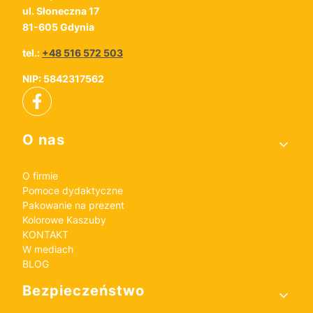
ul. Słoneczna 17
81-605 Gdynia
tel.:
+48 516 572 503
NIP: 5842317562
Linki w stopce
O nas
O firmie
Pomoce dydaktyczne
Pakowanie na prezent
Kolorowe Kaszuby
KONTAKT
W mediach
BLOG
Bezpieczeństwo