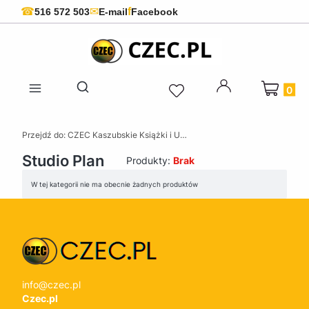
f
☎
✉
516 572 503
E-mail
Facebook
Produkty 
Otwórz wyszukiwarkę
Przejdź do:
CZEC Kaszubskie Książki i Upominki - Pamiątki z Kaszub
Studio Plan
Produkty:
Brak
Lista produktów
W tej kategorii nie ma obecnie żadnych produktów
info@czec.pl
Czec.pl