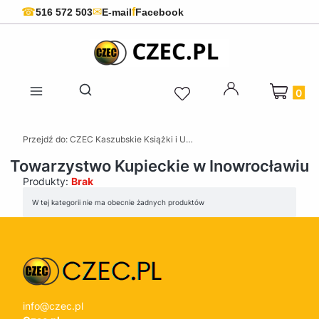
f
☎
✉
516 572 503
E-mail
Facebook
Produkty 
Otwórz wyszukiwarkę
Przejdź do:
CZEC Kaszubskie Książki i Upominki - Pamiątki z Kaszub
Towarzystwo Kupieckie w Inowrocławiu
Produkty:
Brak
Lista produktów
W tej kategorii nie ma obecnie żadnych produktów
info@czec.pl