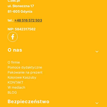
Czec.pl
ul. Słoneczna 17
81-605 Gdynia
tel.:
+48 516 572 503
NIP: 5842317562
Linki w stopce
O nas
O firmie
Pomoce dydaktyczne
Pakowanie na prezent
Kolorowe Kaszuby
KONTAKT
W mediach
BLOG
Bezpieczeństwo