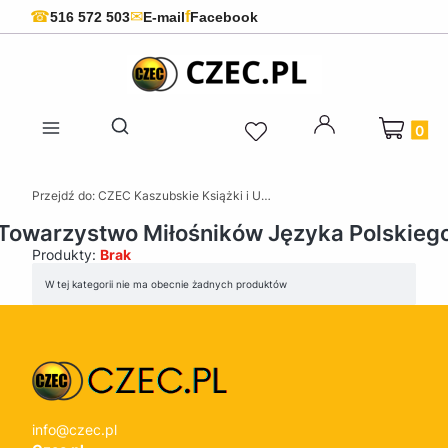
f
☎
✉
516 572 503
E-mail
Facebook
Produkty 
Otwórz wyszukiwarkę
Przejdź do:
CZEC Kaszubskie Książki i Upominki - Pamiątki z Kaszub
Towarzystwo Miłośników Języka Polskieg
Produkty:
Brak
Lista produktów
W tej kategorii nie ma obecnie żadnych produktów
info@czec.pl