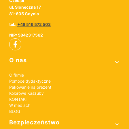
Czec.pl
ul. Słoneczna 17
81-605 Gdynia
tel.:
+48 516 572 503
NIP: 5842317562
Linki w stopce
O nas
O firmie
Pomoce dydaktyczne
Pakowanie na prezent
Kolorowe Kaszuby
KONTAKT
W mediach
BLOG
Bezpieczeństwo