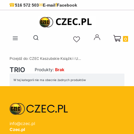
f
☎
✉
516 572 503
E-mail
Facebook
Produkty 
Otwórz wyszukiwarkę
Przejdź do:
CZEC Kaszubskie Książki i Upominki - Pamiątki z Kaszub
TRIO
Produkty:
Brak
Lista produktów
W tej kategorii nie ma obecnie żadnych produktów
info@czec.pl
Czec.pl