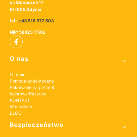
ul. Słoneczna 17
81-605 Gdynia
tel.:
+48 516 572 503
NIP: 5842317562
Linki w stopce
O nas
O firmie
Pomoce dydaktyczne
Pakowanie na prezent
Kolorowe Kaszuby
KONTAKT
W mediach
BLOG
Bezpieczeństwo