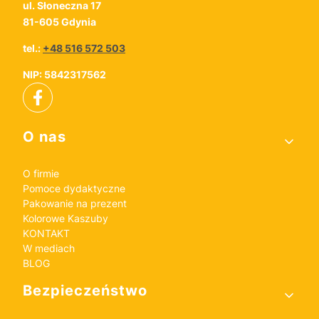
ul. Słoneczna 17
81-605 Gdynia
tel.:
+48 516 572 503
NIP: 5842317562
Linki w stopce
O nas
O firmie
Pomoce dydaktyczne
Pakowanie na prezent
Kolorowe Kaszuby
KONTAKT
W mediach
BLOG
Bezpieczeństwo