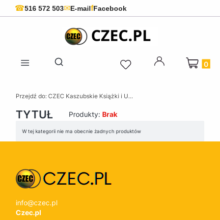
f
☎
✉
516 572 503
E-mail
Facebook
Produkty 
Otwórz wyszukiwarkę
Przejdź do:
CZEC Kaszubskie Książki i Upominki - Pamiątki z Kaszub
TYTUŁ
Produkty:
Brak
Lista produktów
W tej kategorii nie ma obecnie żadnych produktów
info@czec.pl
Czec.pl