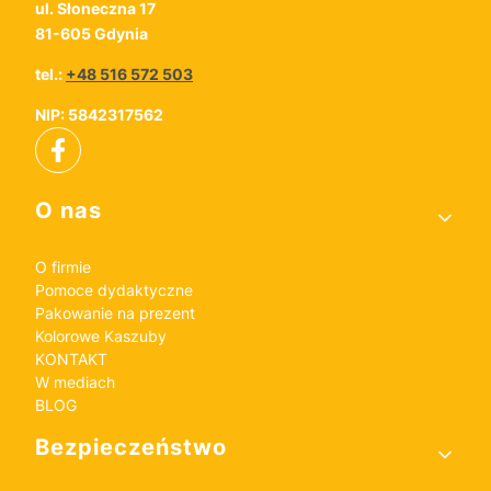
ul. Słoneczna 17
81-605 Gdynia
tel.:
+48 516 572 503
NIP: 5842317562
Linki w stopce
O nas
O firmie
Pomoce dydaktyczne
Pakowanie na prezent
Kolorowe Kaszuby
KONTAKT
W mediach
BLOG
Bezpieczeństwo