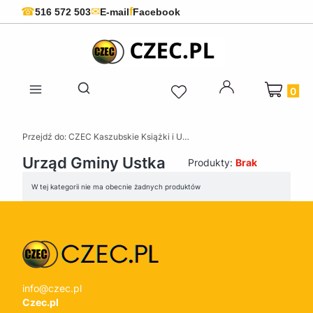
f
☎
✉
516 572 503
E-mail
Facebook
Produkty 
Otwórz wyszukiwarkę
Przejdź do:
CZEC Kaszubskie Książki i Upominki - Pamiątki z Kaszub
Urząd Gminy Ustka
Produkty:
Brak
Lista produktów
W tej kategorii nie ma obecnie żadnych produktów
info@czec.pl
Czec.pl