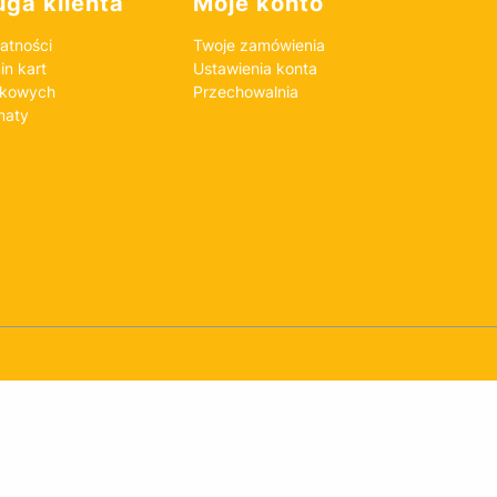
ga klienta
Moje konto
atności
Twoje zamówienia
n kart
Ustawienia konta
nkowych
Przechowalnia
maty