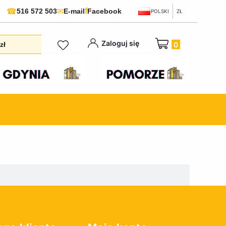
f
☎
✉
516 572 503
E-mail
Facebook
POLSKI
ZŁ
Produkty w koszyku:
Zaloguj się
zł