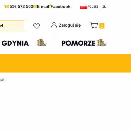
f
☎
✉
516 572 503
E-mail
Facebook
POLSKI
ZŁ
Produkty w koszyku:
Zaloguj się
zł
iat)