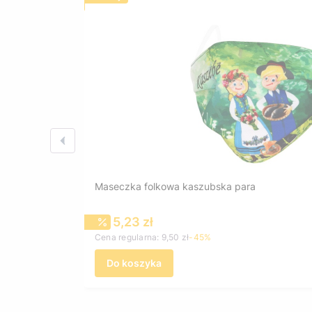
Maseczka folkowa kaszubska para
Cena promocyjna
5,23 zł
Cena regularna:
9,50 zł
-45%
Do koszyka