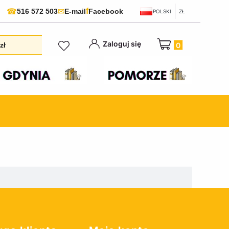
f
☎
✉
516 572 503
E-mail
Facebook
POLSKI
ZŁ
Produkty w koszyku:
Zaloguj się
zł