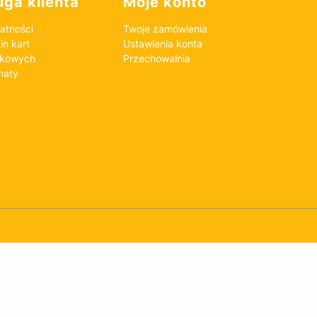
ga klienta
Moje konto
atności
Twoje zamówienia
n kart
Ustawienia konta
nkowych
Przechowalnia
maty