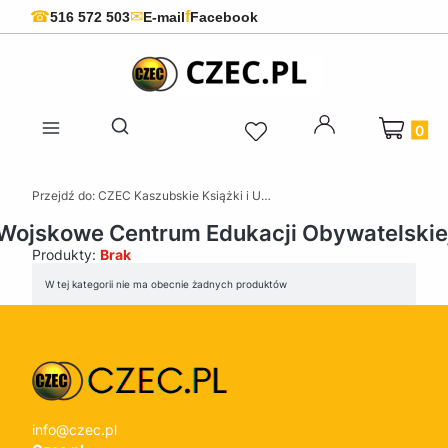
f
☎
✉
516 572 503
E-mail
Facebook
Produkty 
Otwórz wyszukiwarkę
Przejdź do:
CZEC Kaszubskie Książki i Upominki - Pamiątki z Kaszub
Wojskowe Centrum Edukacji Obywatelskie
Produkty:
Brak
Lista produktów
W tej kategorii nie ma obecnie żadnych produktów
info@czec.pl