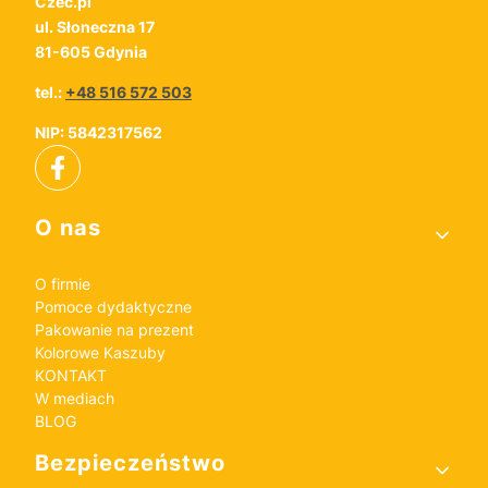
Czec.pl
ul. Słoneczna 17
81-605 Gdynia
tel.:
+48 516 572 503
NIP: 5842317562
Linki w stopce
O nas
O firmie
Pomoce dydaktyczne
Pakowanie na prezent
Kolorowe Kaszuby
KONTAKT
W mediach
BLOG
Bezpieczeństwo