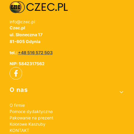
info@czec.pl
Czec.pl
ul. Słoneczna 17
81-605 Gdynia
tel.:
+48 516 572 503
NIP: 5842317562
Linki w stopce
O nas
O firmie
Pomoce dydaktyczne
Pakowanie na prezent
Kolorowe Kaszuby
KONTAKT