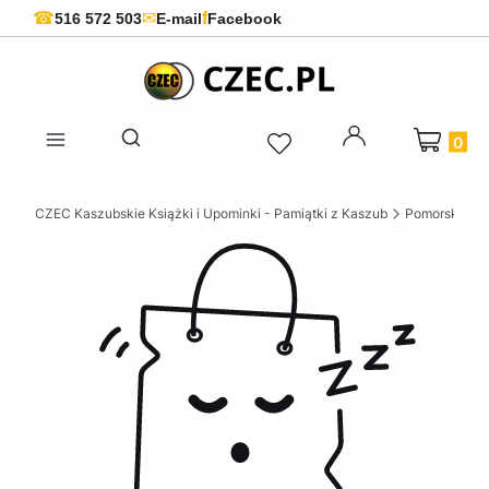
f
☎
✉
516 572 503
E-mail
Facebook
Produkty 
Otwórz wyszukiwarkę
CZEC Kaszubskie Książki i Upominki - Pamiątki z Kaszub
Pomorskie ks