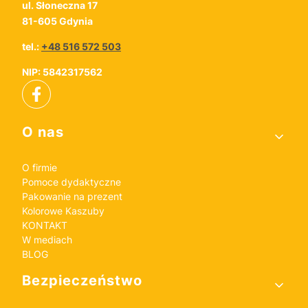
ul. Słoneczna 17
81-605 Gdynia
tel.:
+48 516 572 503
NIP: 5842317562
Linki w stopce
O nas
O firmie
Pomoce dydaktyczne
Pakowanie na prezent
Kolorowe Kaszuby
KONTAKT
W mediach
BLOG
Bezpieczeństwo