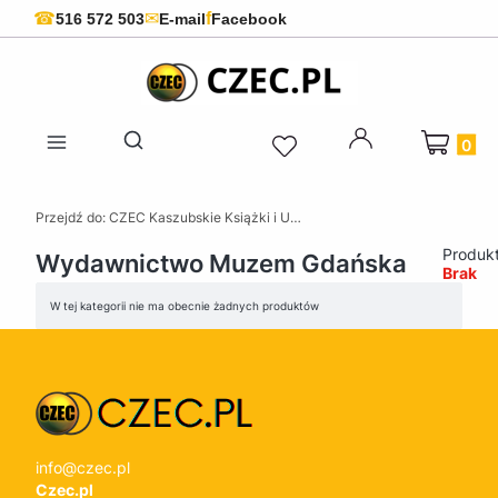
f
☎
✉
516 572 503
E-mail
Facebook
Produkty 
Otwórz wyszukiwarkę
Przejdź do:
CZEC Kaszubskie Książki i Upominki - Pamiątki z Kaszub
Produkt
Wydawnictwo Muzem Gdańska
Brak
Lista produktów
W tej kategorii nie ma obecnie żadnych produktów
info@czec.pl
Czec.pl