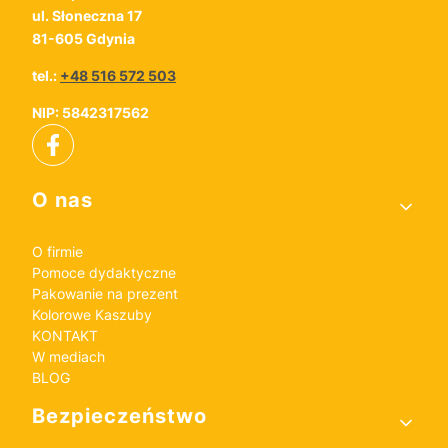
ul. Słoneczna 17
81-605 Gdynia
tel.:
+48 516 572 503
NIP: 5842317562
Linki w stopce
O nas
O firmie
Pomoce dydaktyczne
Pakowanie na prezent
Kolorowe Kaszuby
KONTAKT
W mediach
BLOG
Bezpieczeństwo