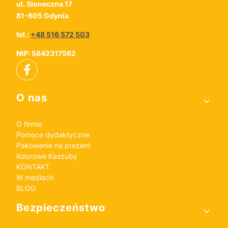
ul. Słoneczna 17
81-605 Gdynia
tel.:
+48 516 572 503
NIP: 5842317562
Linki w stopce
O nas
O firmie
Pomoce dydaktyczne
Pakowanie na prezent
Kolorowe Kaszuby
KONTAKT
W mediach
BLOG
Bezpieczeństwo