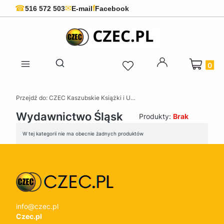
f
☎
✉
516 572 503
E-mail
Facebook
Produkty 
Otwórz wyszukiwarkę
Przejdź do:
CZEC Kaszubskie Książki i Upominki - Pamiątki z Kaszub
Wydawnictwo Śląsk
Produkty:
Brak
Lista produktów
W tej kategorii nie ma obecnie żadnych produktów
info@czec.pl
Czec.pl