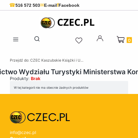
f
☎
✉
516 572 503
E-mail
Facebook
Produkty 
Otwórz wyszukiwarkę
Przejdź do:
CZEC Kaszubskie Książki i Upominki - Pamiątki z Kaszub
two Wydziału Turystyki Ministerstwa Ko
Produkty:
Brak
Lista produktów
W tej kategorii nie ma obecnie żadnych produktów
info@czec.pl