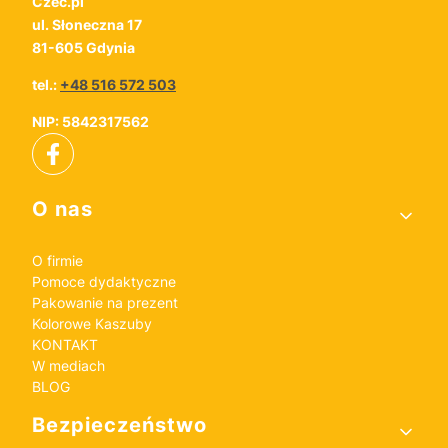
Czec.pl
ul. Słoneczna 17
81-605 Gdynia
tel.:
+48 516 572 503
NIP: 5842317562
Linki w stopce
O nas
O firmie
Pomoce dydaktyczne
Pakowanie na prezent
Kolorowe Kaszuby
KONTAKT
W mediach
BLOG
Bezpieczeństwo