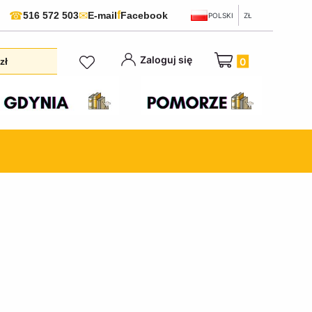
f
☎
✉
516 572 503
E-mail
Facebook
POLSKI
ZŁ
Produkty w koszyku:
Zaloguj się
zł