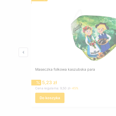
Maseczka folkowa kaszubska para
Cena promocyjna
5,23 zł
Cena regularna:
9,50 zł
-45%
Do koszyka