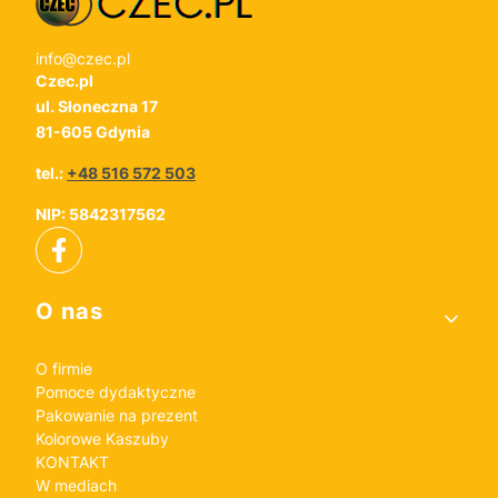
info@czec.pl
Czec.pl
ul. Słoneczna 17
81-605 Gdynia
tel.:
+48 516 572 503
NIP: 5842317562
Linki w stopce
O nas
O firmie
Pomoce dydaktyczne
Pakowanie na prezent
Kolorowe Kaszuby
KONTAKT
W mediach