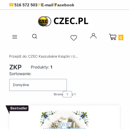
f
☎
✉
516 572 503
E-mail
Facebook
Produkty 
Otwórz wyszukiwarkę
Przejdź do:
CZEC Kaszubskie Książki i Upominki - Pamiątki z Kaszub
ZKP
Produkty:
1
Lista produktów
Sortowanie:
Domyślne
Strona
z 1
Bestseller