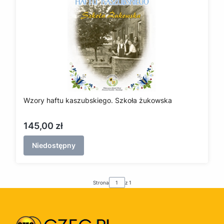
Wzory haftu kaszubskiego. Szkoła żukowska
Cena
145,00 zł
Niedostępny
Strona
z 1